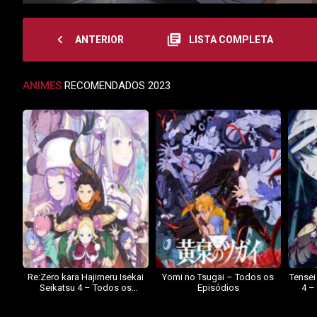
navigate_before
library_books
ANTERIOR
LISTA COMPLETA
ANIMES
RECOMENDADOS 2023
Re:Zero kara Hajimeru Isekai
Yomi no Tsugai – Todos os
Tensei
Seikatsu 4 – Todos os
Episódios
4 –
Episódios