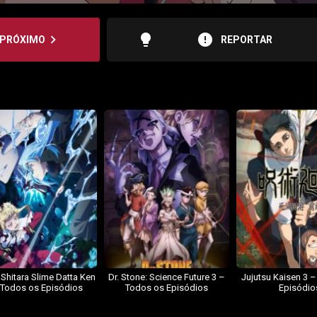
lightbulb
error
navigate_next
PRÓXIMO
REPORTAR
 Shitara Slime Datta Ken
Dr. Stone: Science Future 3 –
Jujutsu Kaisen 3 
 Todos os Episódios
Todos os Episódios
Episódio