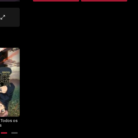
– Todos os
Dragon Ball Daima – Todos os
BORUTO: NARUTO NEXT
s
Episódios
GENERATIONS – Todos os
Episódios