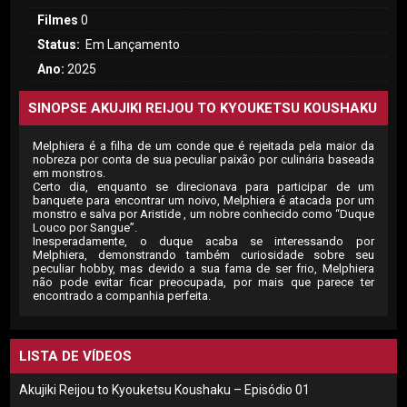
Filmes
0
Status:
Em Lançamento
Ano:
2025
SINOPSE AKUJIKI REIJOU TO KYOUKETSU KOUSHAKU
Melphiera é a filha de um conde que é rejeitada pela maior da
nobreza por conta de sua peculiar paixão por culinária baseada
em monstros.
Certo dia, enquanto se direcionava para participar de um
banquete para encontrar um noivo, Melphiera é atacada por um
monstro e salva por Aristide , um nobre conhecido como “Duque
Louco por Sangue”.
Inesperadamente, o duque acaba se interessando por
Melphiera, demonstrando também curiosidade sobre seu
peculiar hobby, mas devido a sua fama de ser frio, Melphiera
não pode evitar ficar preocupada, por mais que parece ter
encontrado a companhia perfeita.
LISTA DE VÍDEOS
Akujiki Reijou to Kyouketsu Koushaku – Episódio 01