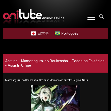
search
日本語
Português
Anitube - Mamonogurai no Boukensha – Todos os Episódios
- Assistir Online
Mamonogurai no Boukensha: Ore dake Mamono wo Kuratte Tsuyoku Naru