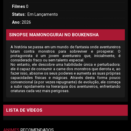
Filmes
0
Status:
Em Lançamento
Ano:
2026
SINOPSE MAMONOGURAI NO BOUKENSHA
A história se passa em um mundo de fantasia onde aventureiros
lutam contra monstros para sobreviver e prosperar. O
protagonista é um jovem aventureiro que, inicialmente, é
considerado fraco ou sem talento especial.
No entanto, ele descobre uma habilidade única e perturbadora:
ele é capaz de consumir a carne dos monstros que derrota e, ao
fazer isso, absorve os seus poderes e aumenta as suas próprias
capacidades físicas e mágicas. Através desta forma pouco
convencional (e por vezes repugnante) de evolução, ele começa
a subir rapidamente na hierarquia dos aventureiros, enfrentando
criaturas cada vez mais perigosas.
LISTA DE VÍDEOS
ANIMES
RECOMENDADOS