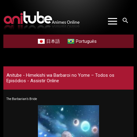
search
日本語
Português
Anitube - Himekishi wa Barbaroi no Yome – Todos os
Episódios - Assistir Online
The Barbarian’s Bride