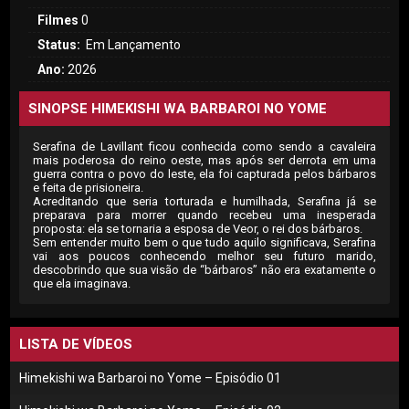
Filmes
0
Status:
Em Lançamento
Ano:
2026
SINOPSE HIMEKISHI WA BARBAROI NO YOME
Serafina de Lavillant ficou conhecida como sendo a cavaleira
mais poderosa do reino oeste, mas após ser derrota em uma
guerra contra o povo do leste, ela foi capturada pelos bárbaros
e feita de prisioneira.
Acreditando que seria torturada e humilhada, Serafina já se
preparava para morrer quando recebeu uma inesperada
proposta: ela se tornaria a esposa de Veor, o rei dos bárbaros.
Sem entender muito bem o que tudo aquilo significava, Serafina
vai aos poucos conhecendo melhor seu futuro marido,
descobrindo que sua visão de “bárbaros” não era exatamente o
que ela imaginava.
LISTA DE VÍDEOS
Himekishi wa Barbaroi no Yome – Episódio 01