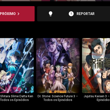
lightbulb
error
navigate_next
PRÓXIMO
REPORTAR
 Shitara Slime Datta Ken
Dr. Stone: Science Future 3 –
Jujutsu Kaisen 3 
 Todos os Episódios
Todos os Episódios
Episódio