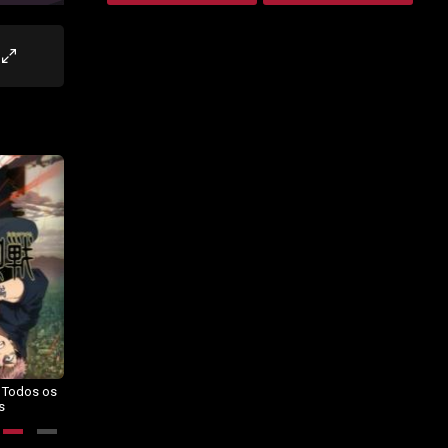
– Todos os
Dragon Ball Daima – Todos os
BORUTO: NARUTO NEXT
s
Episódios
GENERATIONS – Todos os
Episódios