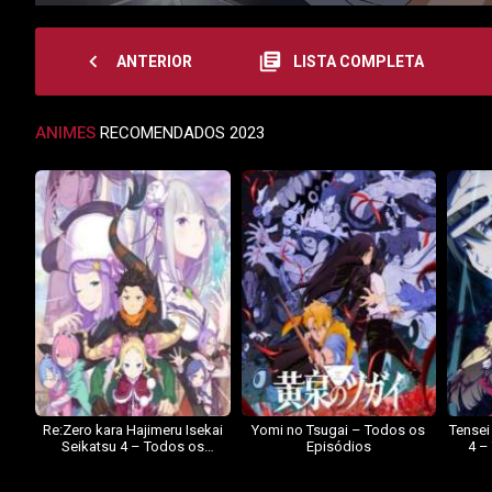
navigate_before
library_books
ANTERIOR
LISTA COMPLETA
ANIMES
RECOMENDADOS 2023
Re:Zero kara Hajimeru Isekai
Yomi no Tsugai – Todos os
Tensei
Seikatsu 4 – Todos os
Episódios
4 –
Episódios