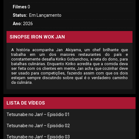
Filmes
0
Status:
Em Lançamento
Ano:
2026
SINOPSE IRON WOK JAN
A história acompanha Jan Akiyama, um chef brilhante que
trabalha em um dos maiores restaurantes do país e
constantemente desafia Kiriko Gobanchou, a neta do dono, para
batalhas culinárias. Enquanto Kiriko acredita que a comida deva
ser feita com os clientes em mente, Jan acha que cozinhar deve
ser usado para competições, fazendo assim com que os dois
estejam sempre discutindo sobre qual é o verdadeiro caminho
da culinária.
LISTA DE VÍDEOS
Tetsunabe no Jan! – Episódio 01
Tetsunabe no Jan! – Episódio 02
Tetsunabe no Jan! – Episódio 03