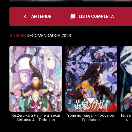
navigate_before
library_books
ANTERIOR
LISTA COMPLETA
ANIMES
RECOMENDADOS 2023
Re:Zero kara Hajimeru Isekai
Yomi no Tsugai – Todos os
Tensei
Seikatsu 4 – Todos os
Episódios
4 –
Episódios