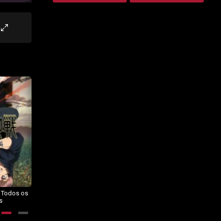
– Todos os
Dragon Ball Daima – Todos os
BORUTO: NARUTO NEXT
s
Episódios
GENERATIONS – Todos os
Episódios