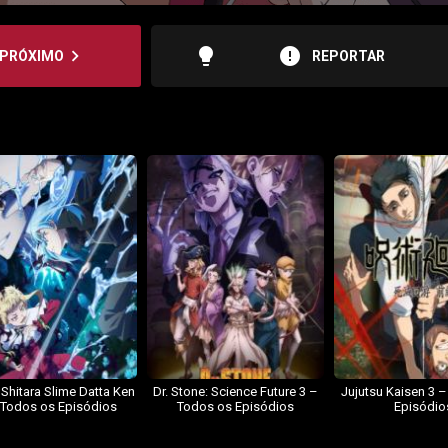
lightbulb
error
navigate_next
PRÓXIMO
REPORTAR
 Shitara Slime Datta Ken
Dr. Stone: Science Future 3 –
Jujutsu Kaisen 3 
 Todos os Episódios
Todos os Episódios
Episódio