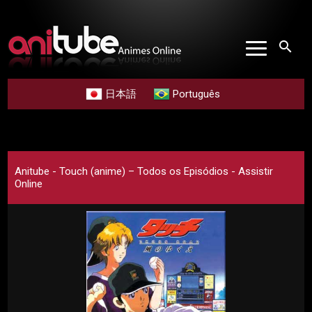
search
日本語
Português
Anitube - Touch (anime) – Todos os Episódios - Assistir
Online