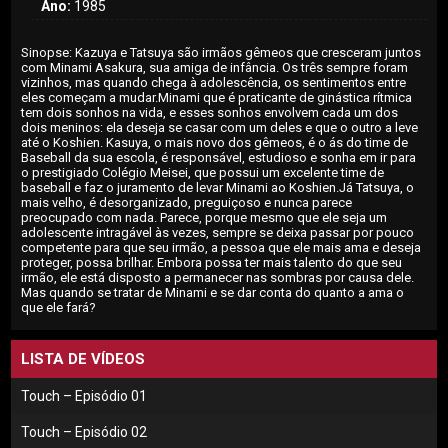
Ano:
1985
Sinopse: Kazuya e Tatsuya são irmãos gêmeos que cresceram juntos
com Minami Asakura, sua amiga de infância. Os três sempre foram
vizinhos, mas quando chega à adolescência, os sentimentos entre
eles começam a mudar.Minami que é praticante de ginástica rítmica
tem dois sonhos na vida, e esses sonhos envolvem cada um dos
dois meninos: ela deseja se casar com um deles e que o outro a leve
até o Koshien. Kasuya, o mais novo dos gêmeos, é o ás do time de
Baseball da sua escola, é responsável, estudioso e sonha em ir para
o prestigiado Colégio Meisei, que possui um excelente time de
baseball e faz o juramento de levar Minami ao Koshien.Já Tatsuya, o
mais velho, é desorganizado, preguiçoso e nunca parece
preocupado com nada. Parece, porque mesmo que ele seja um
adolescente intragável às vezes, sempre se deixa passar por pouco
competente para que seu irmão, a pessoa que ele mais ama e deseja
proteger, possa brilhar. Embora possa ter mais talento do que seu
irmão, ele está disposto a permanecer nas sombras por causa dele.
Mas quando se tratar de Minami e se dar conta do quanto a ama o
que ele fará?
LISTA DE VÍDEOS
Touch – Episódio 01
Touch – Episódio 02