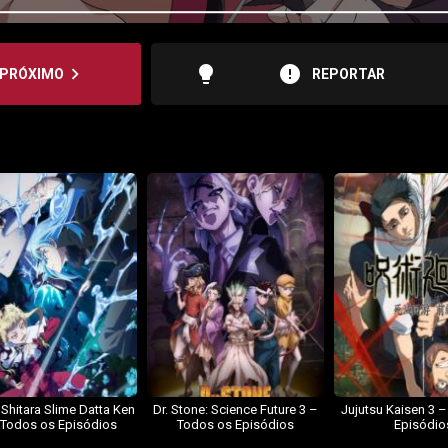
lightbulb
error
navigate_next
PRÓXIMO
REPORTAR
 Shitara Slime Datta Ken
Dr. Stone: Science Future 3 –
Jujutsu Kaisen 3 
 Todos os Episódios
Todos os Episódios
Episódio