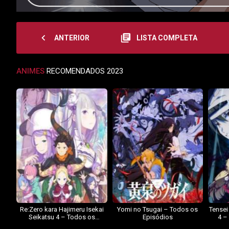
navigate_before
library_books
ANTERIOR
LISTA COMPLETA
ANIMES
RECOMENDADOS 2023
Re:Zero kara Hajimeru Isekai
Yomi no Tsugai – Todos os
Tensei
Seikatsu 4 – Todos os
Episódios
4 –
Episódios