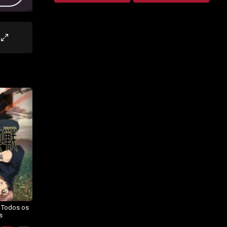
– Todos os
Dragon Ball Daima – Todos os
BORUTO: NARUTO NEXT
s
Episódios
GENERATIONS – Todos os
Episódios