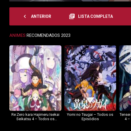
navigate_before
library_books
ANTERIOR
LISTA COMPLETA
ANIMES
RECOMENDADOS 2023
Re:Zero kara Hajimeru Isekai
Yomi no Tsugai – Todos os
Tensei
Seikatsu 4 – Todos os
Episódios
4 –
Episódios