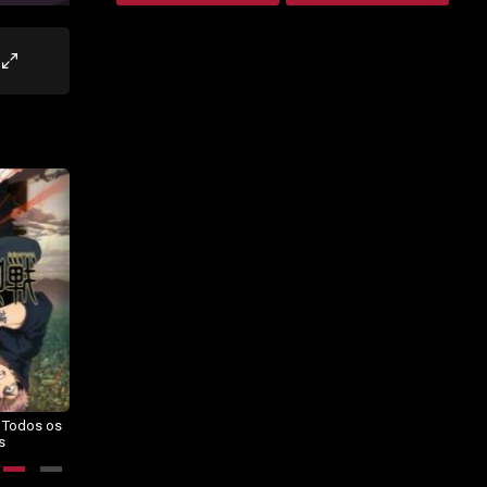
– Todos os
Dragon Ball Daima – Todos os
BORUTO: NARUTO NEXT
s
Episódios
GENERATIONS – Todos os
Episódios