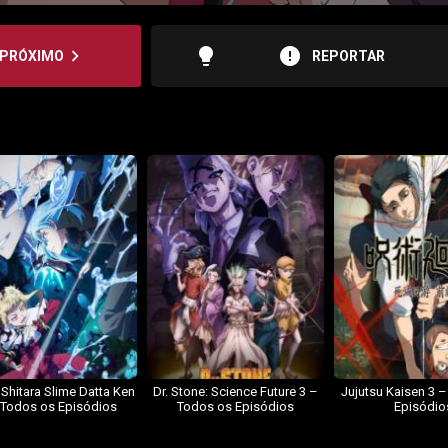
lightbulb
error
navigate_next
PRÓXIMO
REPORTAR
 Shitara Slime Datta Ken
Dr. Stone: Science Future 3 –
Jujutsu Kaisen 3 
 Todos os Episódios
Todos os Episódios
Episódio