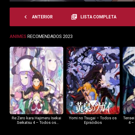
navigate_before
library_books
ANTERIOR
LISTA COMPLETA
ANIMES
RECOMENDADOS 2023
Re:Zero kara Hajimeru Isekai
Yomi no Tsugai – Todos os
Tensei
Seikatsu 4 – Todos os
Episódios
4 –
Episódios