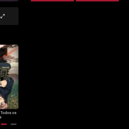
– Todos os
Dragon Ball Daima – Todos os
BORUTO: NARUTO NEXT
s
Episódios
GENERATIONS – Todos os
Episódios