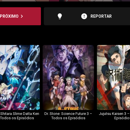
lightbulb
error
navigate_next
PRÓXIMO
REPORTAR
 Shitara Slime Datta Ken
Dr. Stone: Science Future 3 –
Jujutsu Kaisen 3 
 Todos os Episódios
Todos os Episódios
Episódio