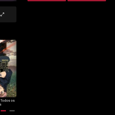
– Todos os
Dragon Ball Daima – Todos os
BORUTO: NARUTO NEXT
s
Episódios
GENERATIONS – Todos os
Episódios