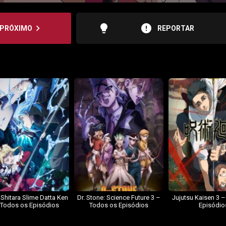
lightbulb
error
navigate_next
PRÓXIMO
REPORTAR
 Shitara Slime Datta Ken
Dr. Stone: Science Future 3 –
Jujutsu Kaisen 3 
 Todos os Episódios
Todos os Episódios
Episódio