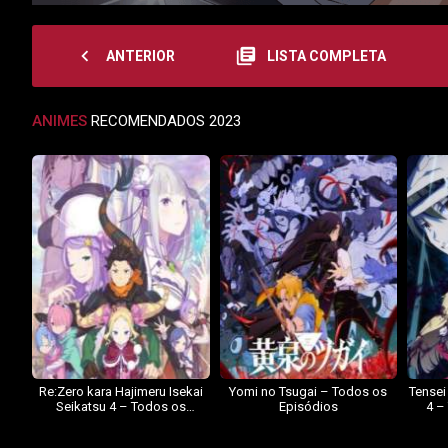
navigate_before
library_books
ANTERIOR
LISTA COMPLETA
ANIMES
RECOMENDADOS 2023
Re:Zero kara Hajimeru Isekai
Yomi no Tsugai – Todos os
Tensei
Seikatsu 4 – Todos os
Episódios
4 –
Episódios