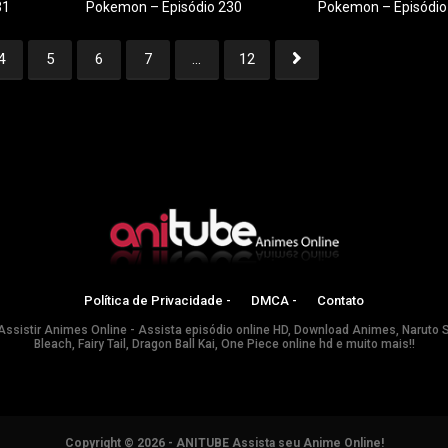
31
Pokemon – Episódio 230
Pokemon – Episódio
4
5
6
7
...
12
4
5
6
7
...
12
Política de Privacidade -
DMCA -
Contato
Assistir Animes Online - Assista episódio online HD, Download Animes, Naruto 
Bleach, Fairy Tail, Dragon Ball Kai, One Piece online hd e muito mais!!
Copyright © 2026 - ANITUBE Assista seu Anime Online!