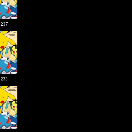
 237
 233