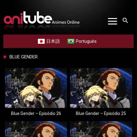
search
日本語
Português
BLUE GENDER
Blue Gender – Episódio 26
Blue Gender – Episódio 25