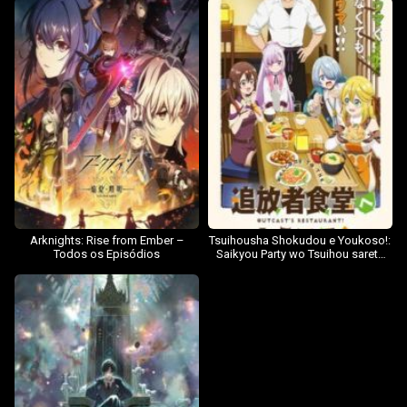
Shiro Madoushi ga Kikakugai
Sugiru – Todos os Episódios
Arknights: Rise from Ember –
Tsuihousha Shokudou e Youkoso!:
Todos os Episódios
Saikyou Party wo Tsuihou sareta
Ryourinin wa, Boukensha
Shokudou wo Hirakimasu! –
Todos os Episódios