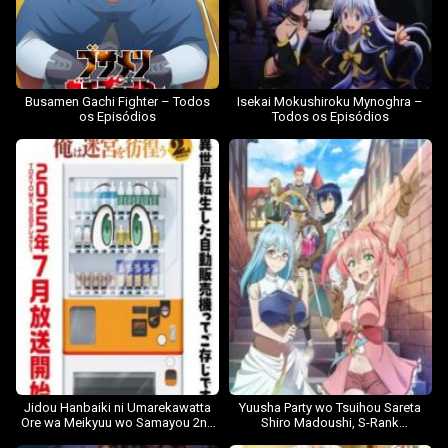
Busamen Gachi Fighter – Todos
Isekai Mokushiroku Mynoghra –
os Episódios
Todos os Episódios
Jidou Hanbaiki ni Umarekawatta
Yuusha Party wo Tsuihou Sareta
Ore wa Meikyuu wo Samayou 2nd
Shiro Madoushi, S-Rank
Season – Todos os Episódios
Boukensha ni Hirowareru: Kono