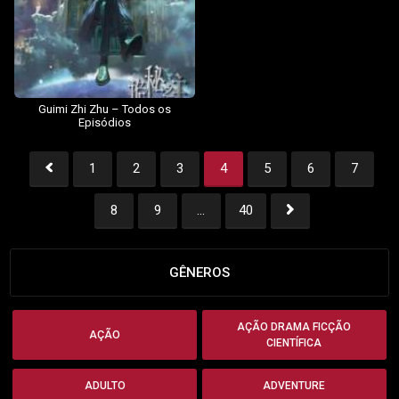
Guimi Zhi Zhu – Todos os
Episódios
1
2
3
4
5
6
7
1
2
3
4
5
6
7
8
9
...
40
8
9
...
40
GÊNEROS
AÇÃO DRAMA FICÇÃO
AÇÃO
CIENTÍFICA
ADULTO
ADVENTURE