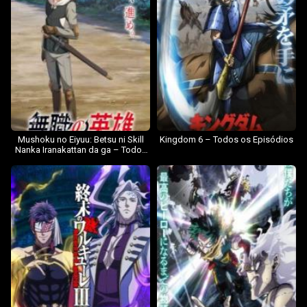
Mushoku no Eiyuu: Betsu ni Skill
Kingdom 6 – Todos os Episódios
Nanka Iranakattan da ga – Todos
os Episódios